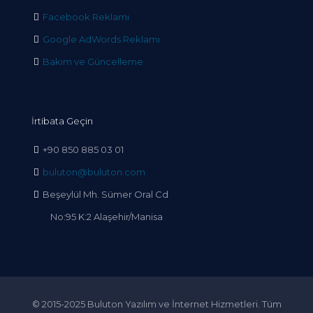
Facebook Reklamı
Google AdWords Reklamı
Bakım ve Güncelleme
İrtibata Geçin
+90 850 885 03 01
buluton@buluton.com
Beşeylül Mh. Sümer Oral Cd
No:95 K:2 Alaşehir/Manisa
© 2015-2025 Buluton Yazılım ve İnternet Hizmetleri. Tüm