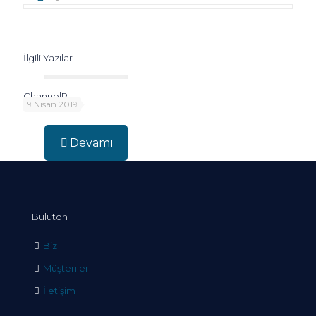
İlgili Yazılar
ChannelR
9 Nisan 2019
Devamı
Buluton
Biz
Müşteriler
İletişim