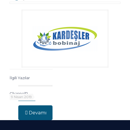
İlgili Yazılar
ChannelR
9 Nisan 2019
Devamı