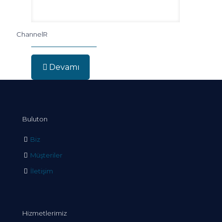
ChannelR
Devamı
Buluton
Biz
Müşteriler
İletişim
Hizmetlerimiz