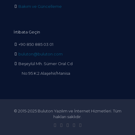
Bakım ve Güncelleme
İrtibata Geçin
+90 850 885 03 01
buluton@buluton.com
Beşeylül Mh. Sümer Oral Cd
No:95 K:2 Alaşehir/Manisa
© 2015-2025 Buluton Yazılım ve İnternet Hizmetleri. Tüm
hakları saklıdır.