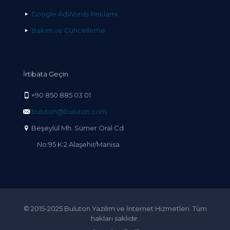
Google AdWords Reklamı
Bakım ve Güncelleme
İrtibata Geçin
+90 850 885 03 01
buluton@buluton.com
Beşeylül Mh. Sümer Oral Cd
No:95 K:2 Alaşehir/Manisa
© 2015-2025 Buluton Yazılım ve İnternet Hizmetleri. Tüm
hakları saklıdır.