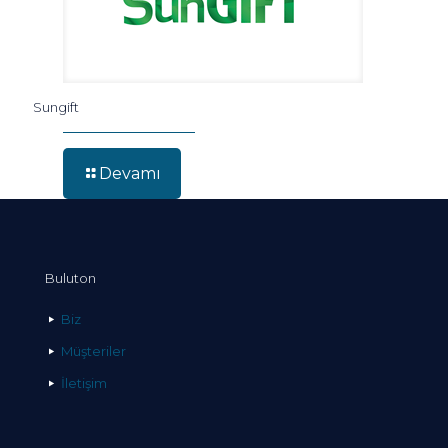
Sungift
Devamı
Buluton
Biz
Müşteriler
İletişim