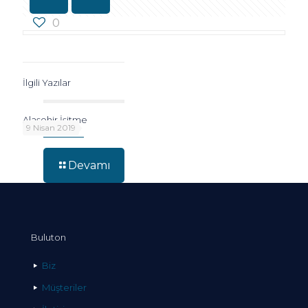
0
İlgili Yazılar
Alaşehir İşitme
9 Nisan 2019
Devamı
Buluton
Biz
Müşteriler