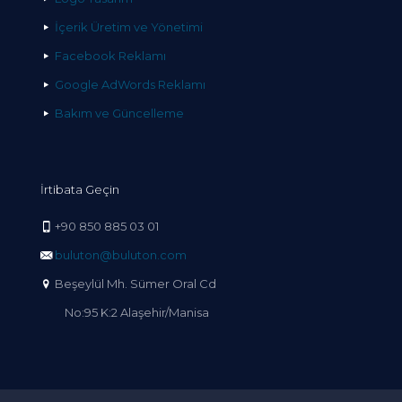
İçerik Üretim ve Yönetimi
Facebook Reklamı
Google AdWords Reklamı
Bakım ve Güncelleme
İrtibata Geçin
+90 850 885 03 01
buluton@buluton.com
Beşeylül Mh. Sümer Oral Cd
No:95 K:2 Alaşehir/Manisa