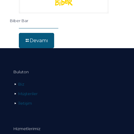
Biber Bar
Devamı
Buluton
Biz
Müşteriler
İletişim
Hizmetlerimiz